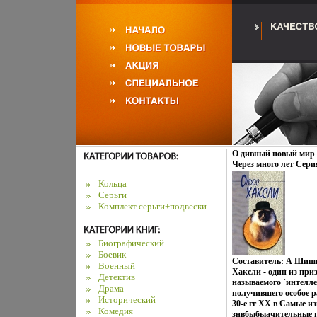
О дивный новый мир 
Через много лет Сери
английской литерату
Кольца
Серьги
Комплект серьги+подвески
Биографический
Боевик
Составитель: А Шишк
Военный
Хаксли - один из при
Детектив
называемого `интелле
Драма
получившего особое р
Исторический
30-е гг XX в Самые из
Комедия
знвбыбыачительные п