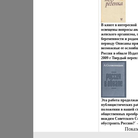
Литературный дебют -
првннйсиглашения" (1
начале 90-х становитс
публицист крайне пра
половине 1990-х годо
триллеров, .
В книге в интересной
освещены вопросы ан
женского организма, 
беременности и родам
периоду Описаны при
возможные ее ословб
советы по уходу за 
Россия в обвале Издат
Показана роль семьи 
2009 г Твердый перепл
Изложены вопросы с
85887-298-6 Тираж: 5
гигиены, режима пит
84x108/32 (~130х205 м
оздоровительных мер
широкого круга чита
Пэрну Laurence Perno
Эта работа продолжа
публицистических раб
положении в нашей ст
общественных преобр
вождям Советского Со
обустроить Россию?` 
вопрос к концу ХX век
Показ
предлагаемой книге 
государственные, общ