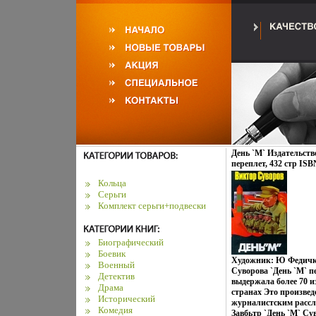
День `М` Издательств
переплет, 432 стр ISBN
007645-2 Тираж: 5000 
Кольца
(~220x240 мм) инфо 46
Серьги
Комплект серьги+подвески
Биографический
Боевик
Художник: Ю Федичк
Военный
Суворова `День `М` пе
Детектив
выдержала более 70 и
Драма
странах Это произве
Исторический
журналистским рассл
Комедия
Завбьтр `День `М` Су