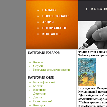
Филис Уитни Тайна 
Тайна красного прил
детектив инфо 8395p.
Кольца
Серьги
Комплект серьги+подвески
Биографический
Боевик
Переводчики: Валери
Военный
Кульницкая В настоя
Детектив
"Детский детектив" в
Драма
объединенные морско
Исторический
"Тайны красного пр
Комедия
Квбыфбелли, любит бр