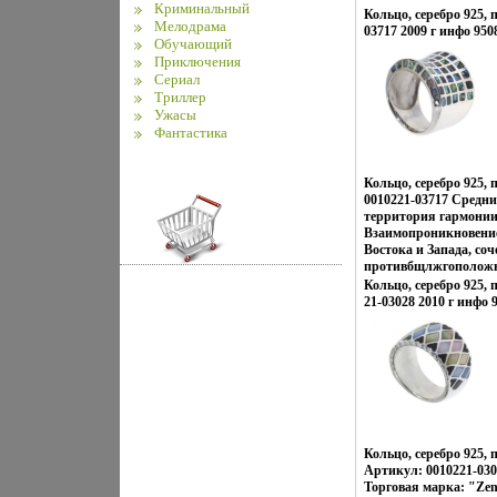
Криминальный
Кольцо, серебро 925, 
Мелодрама
03717 2009 г инфо 950
Обучающий
Приключения
Сериал
Триллер
Ужасы
Фантастика
Кольцо, серебро 925,
0010221-03717 Средний
территория гармонии
Взаимопроникновение
Востока и Запада, соч
противбщлжгоположн
неонового Токио, оба
Кольцо, серебро 925, 
кофеин, безудержная
21-03028 2010 г инфо 
дворцов, романтика 
лазурных побережий 
тенденций Милана – в
ювелирных шедеврах 
изменили взпжотради
создания украшений, 
украшающих образ У
дарят вам привилеги
подчеркивать, менять
Кольцо, серебро 925,
неповторимый образ,
Артикул: 0010221-0302
заряд настроения и ув
Торговая марка: "Zen