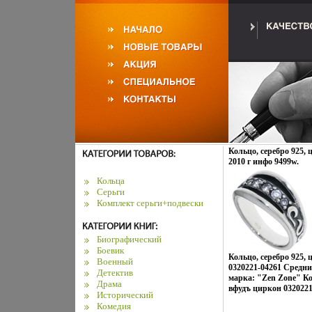
Кольцо, серебро 925, 
2010 г инфо 9499w.
Кольца
Серьги
Комплект серьги+подвески
Биографический
Боевик
Кольцо, серебро 925,
Военный
0320221-04261 Средний
Детектив
марка: "Zen Zone" Кол
Драма
вфудъ циркон 0320221
Исторический
Комедия