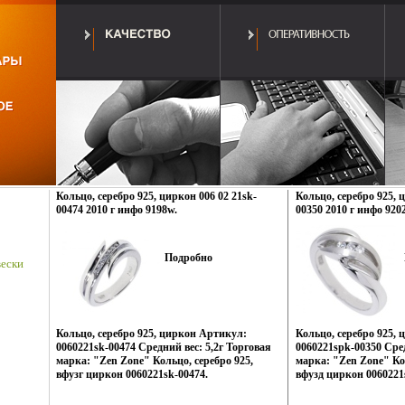
Кольцо, серебро 925, циркон 006 02 21sk-
Кольцо, серебро 925, 
00474 2010 г инфо 9198w.
00350 2010 г инфо 920
Подробно
ески
Кольцо, серебро 925, циркон Артикул:
Кольцо, серебро 925,
0060221sk-00474 Средний вес: 5,2г Торговая
0060221spk-00350 Сред
марка: "Zen Zone" Кольцо, серебро 925,
марка: "Zen Zone" Кол
вфузг циркон 0060221sk-00474.
вфузд циркон 0060221