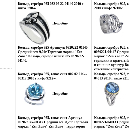
Кольцо, серебро 925 032 02 22-01140 2010 г
Кольцо, серебро 925, 
инфо 9206w.
2010 г инфо 9210w.
Подробно
Кольцо, серебро 925 Артикул: 0320222-01140
Кольцо, серебро 925,
Средний вес: 9,04г Торговая марка: "Zen
0030221-04447 Средний
Zone" Кольцо, серебро вфузж 925 0320222-
марка: "Zen Zone" Ze
01140.
гармонии и красоты 
и слияние культур Во
сочетание контрастов
Настроения неонового
Кольцо, серебро 925, топаз синт 002 02 21sk-
Кольцо, серебро 925, т
французских кофеин,
00317 2010 г инфо 9212w.
04013 2010 г инфо 921
индийских дворцов, 
рифов и лазурных по
динамика моды и тен
Подробно
это воплотилось в юв
шедвзпняеврах Zen Z
изменили традиционн
украшений, как дета
Украшения Zen Zone 
избранных – подчерки
Кольцо, серебро 925, топаз синт Артикул:
Кольцо, серебро 925, 
создавать свой непов
0020221sk-00317 Средний вес: 8,28г Торговая
0050221-04013 Средний
приобретая при этом 
марка: "Zen Zone" Zen Zone – территория
марка: "Zen Zone" Ze