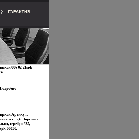
циркон 006 02 21spk-
2w.
Подробно
 циркон Артикул:
ний вес: 5,4г Торговая
ьцо, серебро 925,
spk-00350.