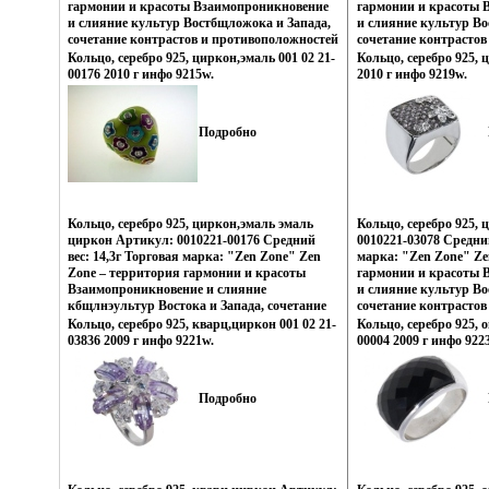
уверенность в своем ус
гармонии и красоты Взаимопроникновение
гармонии и красоты 
и слияние культур Востбщложока и Запада,
и слияние культур Во
сочетание контрастов и противоположностей
сочетание контрастов
Настроения неонового Токио, обаяние
Настроения неонового
Кольцо, серебро 925, циркон,эмаль 001 02 21-
Кольцо, серебро 925, 
французских кофеин, безудержная роскошь
французских кофеин,
00176 2010 г инфо 9215w.
2010 г инфо 9219w.
индийских дворцов, романтика коралловых
индийских дворцов, 
рифов и лазурных побережий Бали,
рифов и лазурных по
динамика моды и тенденций Милана – все
динамика моды и тен
Подробно
это воплотилось в ювелирвзпнюных
это воплотилось в ю
шедеврах Zen Zone Дизайнеры изменили
шедеврах Zen Zone Д
традиционному подходу создания
традиционному подхо
украшений, как деталей украшающих образ
украшений, как дета
Украшения Zen Zone дарят вам привилегию
Украшения Zen Zone 
избранных – подчеркивать, менять и
избранных – подчерки
Кольцо, серебро 925, циркон,эмаль эмаль
Кольцо, серебро 925,
создавать свой неповторимый образ,
создавать свой непов
циркон Артикул: 0010221-00176 Средний
0010221-03078 Средний
приобретая при этом заряд настроения и
приобретая при этом 
вес: 14,3г Торговая марка: "Zen Zone" Zen
марка: "Zen Zone" Ze
уверенность в своем успехе.
уверенность в своем ус
Zone – территория гармонии и красоты
гармонии и красоты 
Взаимопроникновение и слияние
и слияние культур Во
кбщлнэультур Востока и Запада, сочетание
сочетание контрастов
контрастов и противоположностей
Настроения неонового
Кольцо, серебро 925, кварц,циркон 001 02 21-
Кольцо, серебро 925, о
Настроения неонового Токио, обаяние
французских кофеин,
03836 2009 г инфо 9221w.
00004 2009 г инфо 922
французских кофеин, безудержная роскошь
индийских дворцов, 
индийских дворцов, романтика коралловых
рифов и лазурных по
рифов и лазурных побережий Бали,
динамика моды и тен
Подробно
динамика моды и тенденций Милана – все
это воплотилось в юв
это воплотиловзпншсь в ювелирных
шедвзпнлеврах Zen Z
шедеврах Zen Zone Дизайнеры изменили
изменили традиционн
традиционному подходу создания
украшений, как дета
украшений, как деталей украшающих образ
Украшения Zen Zone 
Украшения Zen Zone дарят вам привилегию
избранных – подчерки