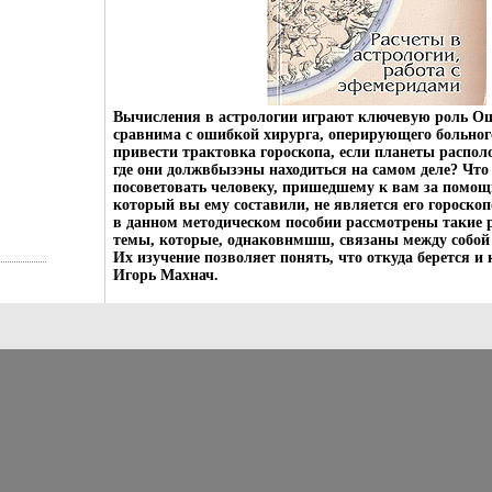
Вычисления в астрологии играют ключевую роль Ош
сравнима с ошибкой хирурга, оперирующего больног
привести трактовка гороскопа, если планеты распол
где они должвбызэны находиться на самом деле? Что
посоветовать человеку, пришедшему к вам за помощь
который вы ему составили, не является его гороско
в данном методическом пособии рассмотрены такие р
темы, которые, однаковнмшш, связаны между собой
Их изучение позволяет понять, что откуда берется и 
Игорь Махнач.