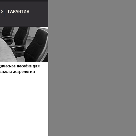
ическое пособие для
 школа астрологии