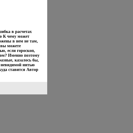
ибка в расчетах
о К чему может
ожены в нем не там,
 вы можете
ю, если гороскоп,
пом? Именно поэтому
азные, казалось бы,
 невидимой нитью
куда ставится Автор