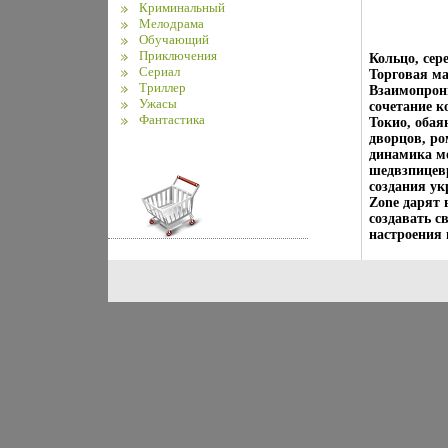
Криминальный
Мелодрама
Обучающий
Приключения
Кольцо, сер
Сериал
Торговая ма
Триллер
Взаимопрони
Ужасы
сочетание к
Фантастика
Токио, обая
дворцов, р
динамика мо
шедвзпицев
создания у
Zone дарят 
создавать с
настроения 