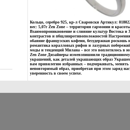
Кольцо, серебро 925, кр-л Сваровски Артикул: 01802
вес: 5,07г Zen Zone – территория гармонии и красот
Взаимопроникновение и слияние культур Востока и З
контрастов и пбщлинротивоположностей Настроения
обаяние французских кофеин, безудержная роскошь 
романтика коралловых рифов и лазурных побережий
моды и тенденций Милана – все это воплотилось в 
Zen Zone Дизайнеры измевзпишнили традиционному 
украшений, как деталей украшающих образ Украшен
вам привилегию избранных – подчеркивать, менять и
неповторимый образ, приобретая при этом заряд нас
уверенность в своем успехе.