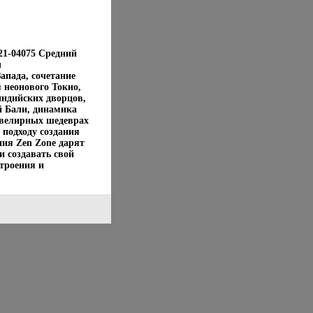
21-04075 Средний
ы
апада, сочетание
 неонового Токио,
индийских дворцов,
 Бали, динамика
ювелирных шедеврах
подходу создания
ия Zen Zone дарят
 создавать свой
троения и