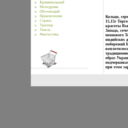
Криминальный
Мелодрама
Обучающий
Приключения
Кольцо, сер
Сериал
15,15г Торг
Триллер
красоты Вз
Ужасы
Запада, соч
Фантастика
неонового Т
индийских 
побережий Б
воплотилос
традиционн
образ Укра
подчеркиват
при этом за