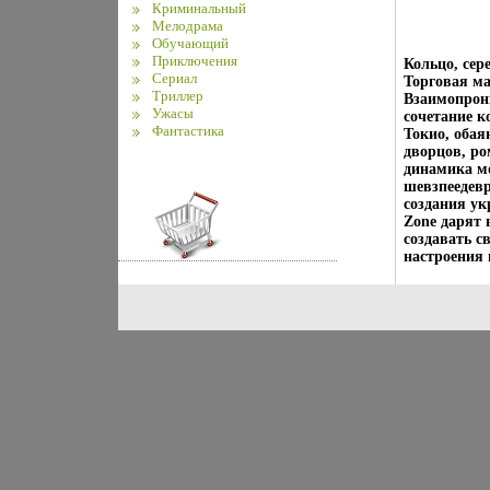
Криминальный
Мелодрама
Обучающий
Приключения
Кольцо, сер
Сериал
Торговая ма
Триллер
Взаимопрони
Ужасы
сочетание к
Фантастика
Токио, обая
дворцов, р
динамика мо
шевзпеедевр
создания у
Zone дарят 
создавать с
настроения 