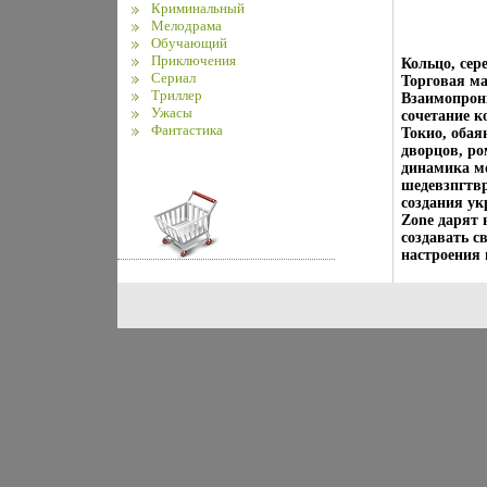
Криминальный
Мелодрама
Обучающий
Приключения
Кольцо, сер
Сериал
Торговая ма
Триллер
Взаимопрони
Ужасы
сочетание к
Фантастика
Токио, обая
дворцов, р
динамика мо
шедевзпгтв
создания у
Zone дарят 
создавать с
настроения 