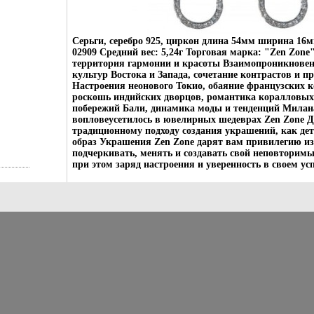
Серьги, серебро 925, циркон длина 54мм ширина 16м
02909 Средний вес: 5,24г Торговая марка: "Zen Zone"
территория гармонии и красоты Взаимопроникновен
культур Востока и Запада, сочетание контрастов и 
Настроения неонового Токио, обаяние французских к
роскошь индийских дворцов, романтика коралловых
побережий Бали, динамика моды и тенденций Милана
вопловеусетилось в ювелирных шедеврах Zen Zone 
традиционному подходу создания украшений, как д
образ Украшения Zen Zone дарят вам привилегию и
подчеркивать, менять и создавать свой неповторимы
при этом заряд настроения и уверенность в своем усп