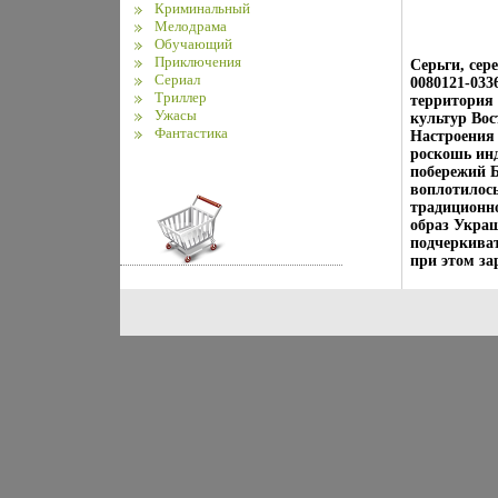
Криминальный
Мелодрама
Обучающий
Приключения
Серьги, сер
Сериал
0080121-033
Триллер
территория
Ужасы
культур Вос
Фантастика
Настроения 
роскошь ин
побережий Б
воплотилос
традиционн
образ Укра
подчеркиват
при этом за