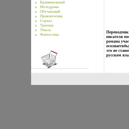
Криминальный
Мелодрама
Обучающий
Приключения
Сериал
Триллер
Ужасы
Переводчик
Фантастика
писателя по
романа учас
осознаетвбь
это не стан
русском язы