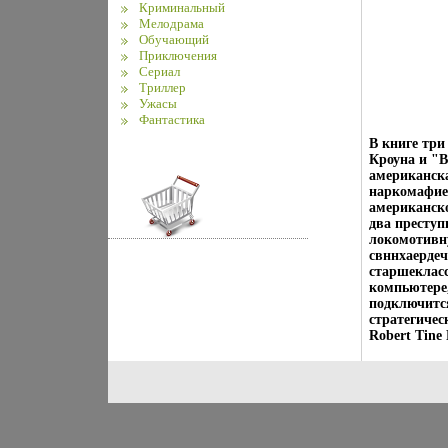
Криминальный
Мелодрама
Обучающий
Приключения
Сериал
Триллер
Ужасы
Фантастика
В книге три
Кроуна и "
американск
наркомафие
американск
два преступ
локомотивну
свннхаердеч
старшекласс
компьютере
подключитс
стратегичес
Robert Tine