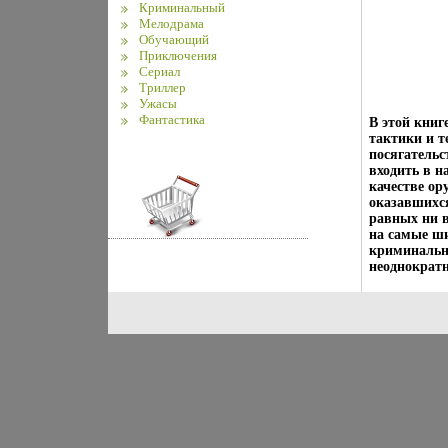
Криминальный
Мелодрама
Обучающий
Приключения
Сериал
Триллер
Ужасы
Фантастика
В этой кни
тактики и т
посягательс
входить в н
качестве ор
оказавшихся
равных ни в
на самые ши
криминально
неоднократн