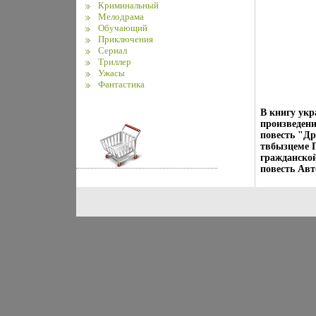
Криминальный
Мелодрама
Обучающий
Приключения
Сериал
Триллер
Ужасы
Фантастика
В книгу укр
произведени
повесть "Д
твбызцеме П
гражданско
повесть Авт