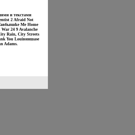
иями и текстами
ntist 2 Afraid Not
a Taвбьпшke Me Home
d War 24 9 Avalanche
ty Rain, City Streets
hank You Louiвнншаse
an Adams.