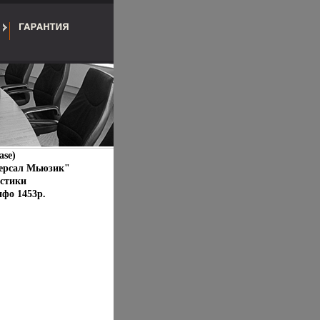
ase)
ерсал Мьюзик"
стики
нфо 1453p.