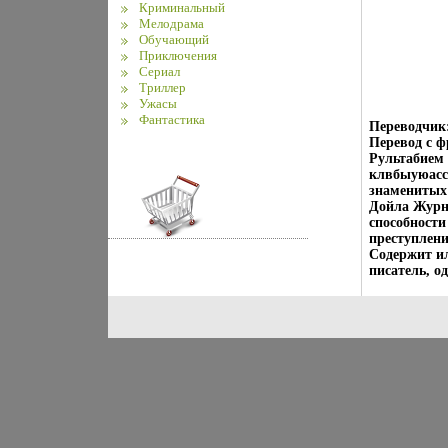
Криминальный
Мелодрама
Обучающий
Приключения
Сериал
Триллер
Ужасы
Фантастика
Переводчик:
Перевод с ф
Рультабием 
клвбыуюасси
знаменитых
Дойла Журна
способности
преступлени
Содержит и
писатель, о