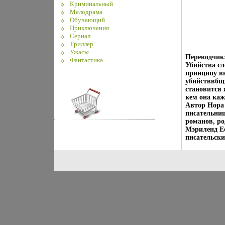
Криминальный
Мелодрама
Обучающий
Приключения
Сериал
Триллер
Ужасы
Переводчик
Фантастика
Убийства сл
принципу в
убийстввбщч
становится я
кем она ка
Автор Нора 
писательни
романов, ро
Мэриленд Е
писательски