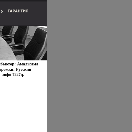
бьютор: Амальгама
орожки: Русский
т инфо 7227q.