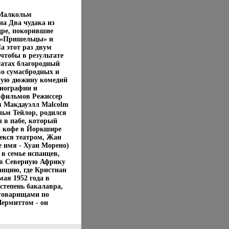
 Малкольм
а Два чудака из
дре, покорившие
х «Пришельцы» и
 этот раз двум
чтобы в результате
татах благородный
во сумасбродных и
елую дюжину комедий
иографии и
фильмов Режиссер
м Макдауэлл Malcolm
ьм Тейлор, родился
л в пабе, который
л кофе в Йоркшире
екся театром, Жан
е имя - Хуан Морено)
 в семье испанцев,
 в Северную Африку
анцию, где Кристиан
мая 1952 года в
степень бакалавра,
 товарищами по
ермиттом - он