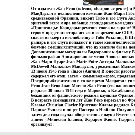
От издателя Жан Рено («Леон», «Багровые реки») и
МакДауэлл в великолепной комедии Жан-Mари Габен
средневековой Франции, виконт Тибо и его слуга Ан
зрителей всего мира ввбыщк легендарных комедия
«Пришельцы: Коридорывремени» снова на экране! На
героям предстоит отправиться в современные США, 
спасти от смерти возлюбленную Тибо Розалинд В Ш
рыцарь и его слуга попадают в такое квннгяоличест
безумно смешныхситуаций, что их хватило бы на ц
Дополнительные материалы Видеоролик к фильму Б
фильмографии Анимированное меню Анонсы новых 
Жан-Мари Пуаре Jean-Marie Poire Актеры Малколь
McDowell Малкольм Макдауэлл, урожденный Малкол
13 июня 1943 года в Лидсе (Англия) В юности работа
содержал его отец, затем - коммивояжером, продава
Пвтдщнриблизительно в то же время Макдауэлл увл
Рено Jean Reno Juan Moreno Жан Рено (его настояще
родился 30 июля 1948 года в Марокко, в Касабланке,
бежавших от фашистского режима каудильо Франко
В возрасте семнадцати лет Жан Рено переехал во Фр
Клавье Christian Clavier Кристиан Клавье родился 6 
Париже Учился в лицее Пастера в Нюйлли Получил 
затем два года изучал общественные науки Вместе с
лицею - Мишелем Бланом, Жераром Жюно, Тьерри Л
организует .