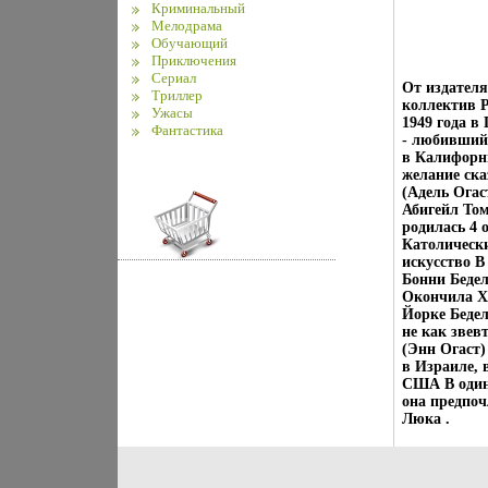
Криминальный
Мелодрама
Обучающий
Приключения
Сериал
От издателя
Триллер
коллектив Р
Ужасы
1949 года в
Фантастика
- любивший 
в Калифорни
желание ска
(Адель Огас
Абигейл Том
родилась 4 
Католически
искусство В
Бонни Бедел
Окончила Х
Йорке Бедел
не как звев
(Энн Огаст)
в Израиле, 
США В одинн
она предпоч
Люка .