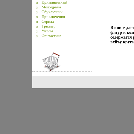
Криминальный
Мелодрама
Обучающий
Приключения
Сериал
Триллер
В книге дае
Ужасы
фигур и ко
Фантастика
содержатся
вхйъу круга