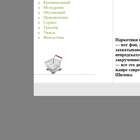
Криминальный
Мелодрама
Обучающий
Приключения
Сериал
Триллер
Ужасы
Фантастика
Наркотики и
— вот фон, 
захватываю
непредсказу
закрученно
— все это 
жанре совр
Шилова.