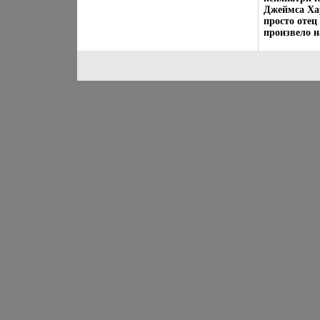
Джеймса Ха
просто отец
произвело на