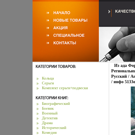
Из ада Фор
Региональны
Русский / А
Кольца
/ инфо 5133o
Серьги
Комплект серьги+подвески
Биографический
Боевик
Военный
Детектив
Драма
Исторический
Комедия