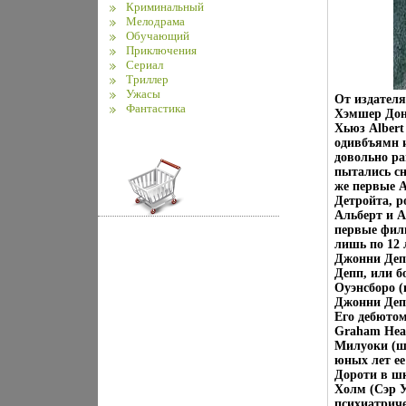
Криминальный
Мелодрама
Обучающий
Приключения
Сериал
Триллер
Ужасы
От издател
Фантастика
Хэмшер Дон
Хьюз Alber
одивбъямн и
довольно ра
пытались сн
же первые 
Детройта, р
Альберт и А
первые филь
лишь по 12 
Джонни Деп
Депп, или б
Оуэнсборо (
Джонни Депп
Его дебютом
Graham Heat
Милуоки (ш
юных лет ее
Дороти в ш
Холм (Сэр У
психиатриче