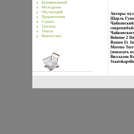
Криминальный
Мелодрама
Обучающий
Авторы муз
Приключения
Шарль Гуно
Сериал
Чайковский 
Триллер
совремвбъйж
Ужасы
Чайковского
Фантастика
Boheme 2 Don
Romeo Et Jul
Moreno Torr
(показать в
Виллазон Rol
Staatskapelle