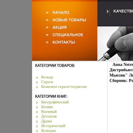
Anna Netre
Дистрибьют
Мьюзик" Ли
Кольца
Сборник: Ро
Серьги
Комплект серьги+подвески
Биографический
Боевик
Военный
Детектив
Драма
Исторический
Комедия