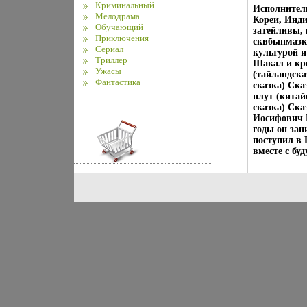
Криминальный
Исполнители
Мелодрама
Кореи, Инди
Обучающий
затейливы, 
Приключения
сквбынмазка
Сериал
культурой 
Триллер
Шакал и кр
Ужасы
(тайландска
Фантастика
сказка) Ска
плут (китай
сказка) Ска
Иосифович Г
годы он зан
поступил в 
вместе с бу