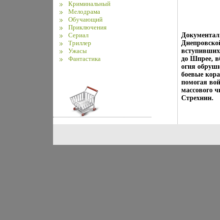
Криминальный
Мелодрама
Обучающий
Приключения
Сериал
Документаль
Триллер
Днепровской
Ужасы
вступивших 
Фантастика
до Шпрее, 
огня обруши
боевые кора
помогая вой
массового 
Стрехнин.