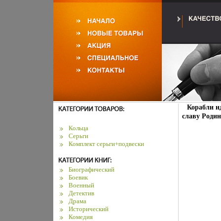
Корабли ид
славу Родин
Кольца
Серьги
Комплект серьги+подвески
Биографический
Боевик
Военный
Детектив
Драма
Исторический
Комедия