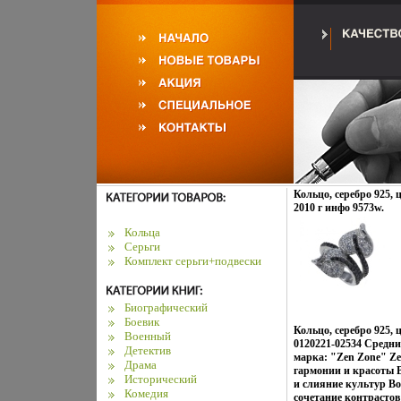
Кольцо, серебро 925, 
2010 г инфо 9573w.
Кольца
Серьги
Комплект серьги+подвески
Биографический
Боевик
Кольцо, серебро 925,
Военный
0120221-02534 Средний
Детектив
марка: "Zen Zone" Ze
Драма
гармонии и красоты 
Исторический
и слияние культур Во
Комедия
сочетание контрасто