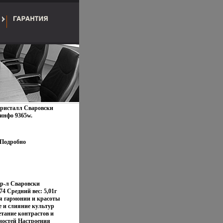
 кристалл Сваровски
 инфо 9365w.
Подробно
кр-л Сваровски
4 Средний вес: 5,01г
я гармонии и красоты
 и слияние культур
етание контрастов и
остей Настроения