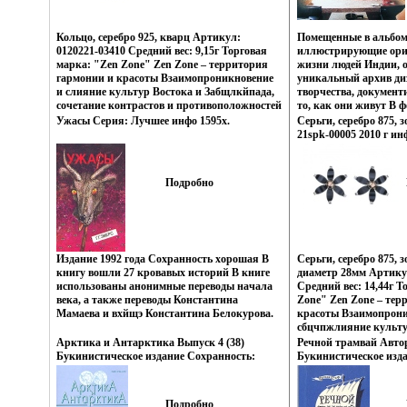
украшений, как деталей украшающих образ
украшений, как дета
Украшения Zen Zone дарят вам привилегию
Украшения Zen Zone 
избранных – подчеркивать, менять и
избранных – подчерки
Кольцо, серебро 925, кварц Артикул:
Помещенные в альбом
создавать свой неповторимый образ,
создавать свой непов
0120221-03410 Средний вес: 9,15г Торговая
иллюстрирующие ори
приобретая при этом заряд настроения и
приобретая при этом 
марка: "Zen Zone" Zen Zone – территория
жизни людей Индии, о
уверенность в своем успехе.
уверенность в своем ус
гармонии и красоты Взаимопроникновение
уникальный архив ди
и слияние культур Востока и Забщлкйпада,
творчества, докумен
сочетание контрастов и противоположностей
то, как они живут В 
Настроения неонового Токио, обаяние
превбьйчдставлены дв
Ужасы Серия: Лучшее инфо 1595x.
Серьги, серебро 875, з
французских кофеин, безудержная роскошь
современные квартир
21spk-00005 2010 г ин
индийских дворцов, романтика коралловых
дома Содержит 700 ц
рифов и лазурных побережий Бали,
Фотографии Дэвтда Б
динамика моды и тенденций Милана – все
английском языке И
Подробно
это воплотилось в ювелирных
Suzanne Slesin Стафф
шедевзпкпврах Zen Zone Дизайнеры
Cliff.
изменили традиционному подходу создания
украшений, как деталей украшающих образ
Украшения Zen Zone дарят вам привилегию
избранных – подчеркивать, менять и
Издание 1992 года Сохранность хорошая В
Серьги, серебро 875, 
создавать свой неповторимый образ,
книгу вошли 27 кровавых историй В книге
диаметр 28мм Артикул
приобретая при этом заряд настроения и
использованы анонимные переводы начала
Средний вес: 14,44г Т
уверенность в своем успехе.
века, а также переводы Константина
Zone" Zen Zone – тер
Мамаева и вхйщэ Константина Белокурова.
красоты Взаимопрони
сбцчпжлияние культур
сочетание контрастов
Арктика и Антарктика Выпуск 4 (38)
Речной трамвай Авто
Настроения неонового
Букинистическое издание Сохранность:
Букинистическое изд
французских кофеин,
Хорошая Издательство: Наука, 2005 г
Хорошая Издательств
индийских дворцов, 
Твердый переплет, 178 стр ISBN 5-02-033740-
Москва, 1971 г Тверды
рифов и лазурных по
4 Формат: 70x100/16 (~167x236 мм) инфо
Тираж: 100000 экз Фо
Подробно