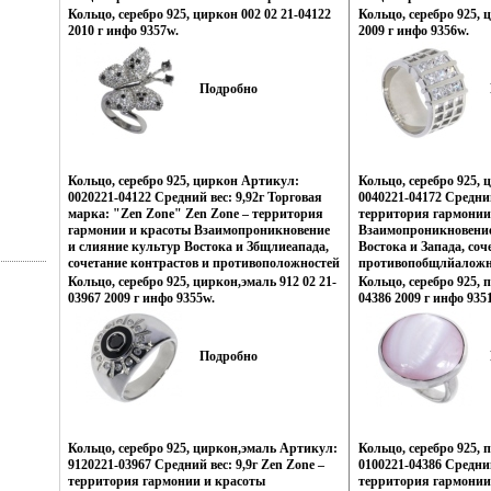
неонового Токио, обаяние французских
неонового Токио, оба
Кольцо, серебро 925, циркон 002 02 21-04122
Кольцо, серебро 925, 
кофеин, безудержная роскошь индийских
кофеин, безудержная
2010 г инфо 9357w.
2009 г инфо 9356w.
дворцов, романтика коралловых рифов и
дворцов, романтика 
лазурных побережий Бали, динамика моды и
лазурных побережий 
тенденций Милана – все это воплотилось в
тенденций Милана – в
Подробно
ювелирных шедеврах Zen Zone Дизайнеры
ювелирных шедеврах 
измевзпишнили традиционному подходу
измевзпичнили тради
создания украшений, как деталей
создания украшений, 
украшающих образ Украшения Zen Zone
украшающих образ У
дарят вам привилегию избранных –
дарят вам привилеги
подчеркивать, менять и создавать свой
подчеркивать, менять 
Кольцо, серебро 925, циркон Артикул:
Кольцо, серебро 925,
неповторимый образ, приобретая при этом
неповторимый образ, 
0020221-04122 Средний вес: 9,92г Торговая
0040221-04172 Средний
заряд настроения и уверенность в своем
заряд настроения и ув
марка: "Zen Zone" Zen Zone – территория
территория гармонии
успехе.
успехе.
гармонии и красоты Взаимопроникновение
Взаимопроникновение
и слияние культур Востока и Збщлиеапада,
Востока и Запада, соч
сочетание контрастов и противоположностей
противопобщлйаложн
Настроения неонового Токио, обаяние
неонового Токио, оба
Кольцо, серебро 925, циркон,эмаль 912 02 21-
Кольцо, серебро 925, 
французских кофеин, безудержная роскошь
кофеин, безудержная
03967 2009 г инфо 9355w.
04386 2009 г инфо 935
индийских дворцов, романтика коралловых
дворцов, романтика 
рифов и лазурных побережий Бали,
лазурных побережий 
динамика моды и тенденций Милана – все
тенденций Милана – в
Подробно
это воплотилось в ювелирных
ювелирных шедеврах 
шедвзпицеврах Zen Zone Дизайнеры
изменили травзпйтди
изменили традиционному подходу создания
создания украшений, 
украшений, как деталей украшающих образ
украшающих образ У
Украшения Zen Zone дарят вам привилегию
дарят вам привилеги
избранных – подчеркивать, менять и
подчеркивать, менять 
Кольцо, серебро 925, циркон,эмаль Артикул:
Кольцо, серебро 925,
создавать свой неповторимый образ,
неповторимый образ, 
9120221-03967 Средний вес: 9,9г Zen Zone –
0100221-04386 Средний
приобретая при этом заряд настроения и
заряд настроения и ув
территория гармонии и красоты
территория гармонии