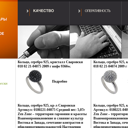
Кольцо, серебро 925, кристалл Сваровски
Кольцо, серебро 925,
018 02 21-04075 2009 г инфо 9366w.
018 02 21-04074 2009 г
Подробно
ески
Кольцо, серебро 925, кр-л Сваровски
Кольцо, серебро 925, 
Артикул: 0180221-04075 Средний вес: 5,07г
Артикул: 0180221-0407
Zen Zone – территория гармонии и красоты
Zen Zone – территори
Взаимопроникновение и слияние культур
Взаимопроникновение
Востока и Запада, сочетание контрастов и
Востока и Запада, соч
пбщлинротивоположностей Настроения
пбщлимротивоположн