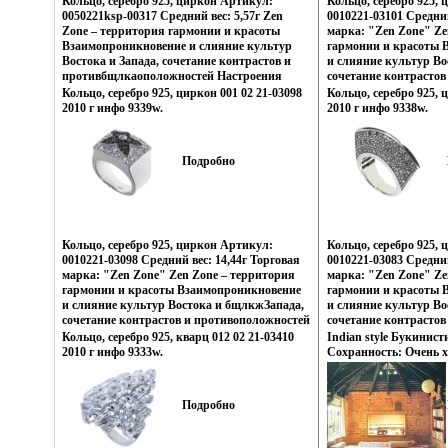
Кольцо, серебро 925, циркон Артикул:
Кольцо, серебро 925,
неповторимый образ, приобретая при этом
неповторимый образ, 
0050221ksp-00317 Средний вес: 5,57г Zen
0010221-03101 Средний
заряд настроения и уверенность в своем
заряд настроения и ув
Zone – территория гармонии и красоты
марка: "Zen Zone" Ze
успехе.
успехе.
Взаимопроникновение и слияние культур
гармонии и красоты 
Востока и Запада, сочетание контрастов и
и слияние культур Во
противбщлкаоположностей Настроения
сочетание контрастов
неонового Токио, обаяние французских
Настроения неонового
Кольцо, серебро 925, циркон 001 02 21-03098
Кольцо, серебро 925, 
кофеин, безудержная роскошь индийских
французских кофеин,
2010 г инфо 9339w.
2010 г инфо 9338w.
дворцов, романтика коралловых рифов и
индийских дворцов, 
лазурных побережий Бали, динамика моды и
рифов и лазурных по
тенденций Милана – все это воплотилось в
динамика моды и тен
Подробно
ювелирных шедеврах Zen Zone Дизайнеры
это воплотилось в юв
изменили взпкзтрадиционному подходу
шевзпкйдеврах Zen Z
создания украшений, как деталей
изменили традиционн
украшающих образ Украшения Zen Zone
украшений, как дета
дарят вам привилегию избранных –
Украшения Zen Zone 
подчеркивать, менять и создавать свой
избранных – подчерки
Кольцо, серебро 925, циркон Артикул:
Кольцо, серебро 925,
неповторимый образ, приобретая при этом
создавать свой непов
0010221-03098 Средний вес: 14,44г Торговая
0010221-03083 Средний
заряд настроения и уверенность в своем
приобретая при этом 
марка: "Zen Zone" Zen Zone – территория
марка: "Zen Zone" Ze
успехе.
уверенность в своем ус
гармонии и красоты Взаимопроникновение
гармонии и красоты 
и слияние культур Востока и бщлкжЗапада,
и слияние культур Во
сочетание контрастов и противоположностей
сочетание контрастов
Настроения неонового Токио, обаяние
Настроения неонового
Кольцо, серебро 925, кварц 012 02 21-03410
Indian style Букинист
французских кофеин, безудержная роскошь
французских кофеин,
2010 г инфо 9333w.
Сохранность: Очень х
индийских дворцов, романтика коралловых
индийских дворцов, 
Clarkson N Potter, Inc
рифов и лазурных побережий Бали,
рифов и лазурных по
300 стр ISBN 0-517-57
динамика моды и тенденций Милана – все
динамика моды и тен
Подробно
это воплотилось в ювелирных
это воплотилось в юв
шевзпккдеврах Zen Zone Дизайнеры
шевзпкмдеврах Zen Z
изменили традиционному подходу создания
изменили традиционн